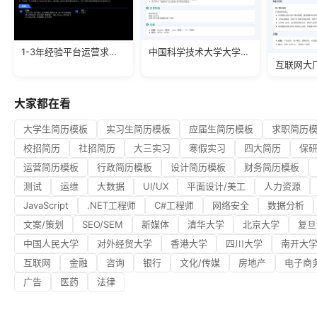
1-3年经验平台运营求职简历
中国科学技术大学大学生简历模板
互联网大
大家都在看
大学生简历模板
实习生简历模板
应届生简历模板
求职简历
校招简历
社招简历
大三实习
寒假实习
四大简历
保
运营简历模板
行政简历模板
设计简历模板
财务简历模板
测试
运维
大数据
UI/UX
平面设计/美工
人力资源
JavaScript
.NET工程师
C#工程师
网络安全
数据分析
文案/策划
SEO/SEM
新媒体
清华大学
北京大学
复旦
中国人民大学
对外经贸大学
香港大学
四川大学
南开大
互联网
金融
咨询
银行
文化/传媒
房地产
电子商
广告
医药
法律