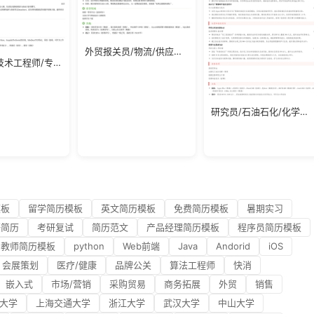
外贸报关员/物流/供应链/应届生简历模板
海外服务技术工程师/专业服务行业/应届生简历模板
研究员/石油石化/化学化工/应届生简历模板
模板
留学简历模板
英文简历模板
免费简历模板
暑期实习
研简历
考研复试
简历范文
产品经理简历模板
程序员简历模板
教师简历模板
python
Web前端
Java
Andorid
iOS
会展策划
医疗/健康
品牌公关
算法工程师
快消
嵌入式
市场/营销
采购贸易
商务拓展
外贸
销售
大学
上海交通大学
浙江大学
武汉大学
中山大学