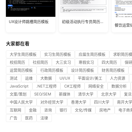
UX设计师跳槽简历模板
初级活动执行专员简历模板
大家都在看
大学生简历模板
实习生简历模板
应届生简历模板
求职简历
校招简历
社招简历
大三实习
寒假实习
四大简历
保
运营简历模板
行政简历模板
设计简历模板
财务简历模板
测试
运维
大数据
UI/UX
平面设计/美工
人力资源
JavaScript
.NET工程师
C#工程师
网络安全
数据分析
文案/策划
SEO/SEM
新媒体
清华大学
北京大学
复旦
中国人民大学
对外经贸大学
香港大学
四川大学
南开大
互联网
金融
咨询
银行
文化/传媒
房地产
电子商
广告
医药
法律