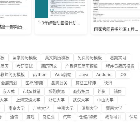
1-3年经验动画设计助理简历模板
餐饮运营储备干部简历模板
国家管网春招能源工程简历模板
模板
留学简历模板
英文简历模板
免费简历模板
暑期实习
研简历
考研复试
简历范文
产品经理简历模板
程序员简历模板
教师简历模板
python
Web前端
Java
Andorid
iOS
会展策划
医疗/健康
品牌公关
算法工程师
快消
嵌入式
市场/营销
采购贸易
商务拓展
外贸
销售
大学
上海交通大学
浙江大学
武汉大学
中山大学
学
南京大学
吉林大学
中南大学
深圳大学
暨南大学
务
通信
游戏
制造业
汽车
仓储/物流
教育培训
保险