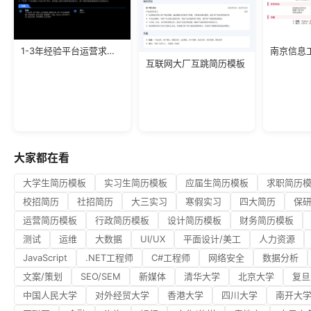
1-3年经验平台运营求职简历
互联网大厂互跳简历模板
大家都在看
大学生简历模板
实习生简历模板
应届生简历模板
求职简历
校招简历
社招简历
大三实习
寒假实习
四大简历
保
运营简历模板
行政简历模板
设计简历模板
财务简历模板
测试
运维
大数据
UI/UX
平面设计/美工
人力资源
JavaScript
.NET工程师
C#工程师
网络安全
数据分析
文案/策划
SEO/SEM
新媒体
清华大学
北京大学
复旦
中国人民大学
对外经贸大学
香港大学
四川大学
南开大