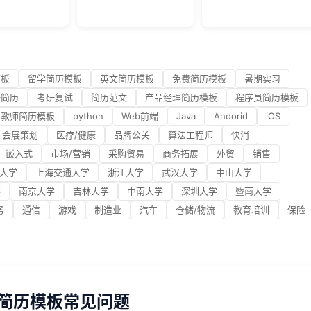
模板
留学简历模板
英文简历模板
免费简历模板
暑期实习
研简历
考研复试
简历范文
产品经理简历模板
程序员简历模板
教师简历模板
python
Web前端
Java
Andorid
iOS
会展策划
医疗/健康
品牌公关
算法工程师
快消
嵌入式
市场/营销
采购贸易
商务拓展
外贸
销售
大学
上海交通大学
浙江大学
武汉大学
中山大学
学
南京大学
吉林大学
中南大学
深圳大学
暨南大学
务
通信
游戏
制造业
汽车
仓储/物流
教育培训
保险
A简历模板常见问题