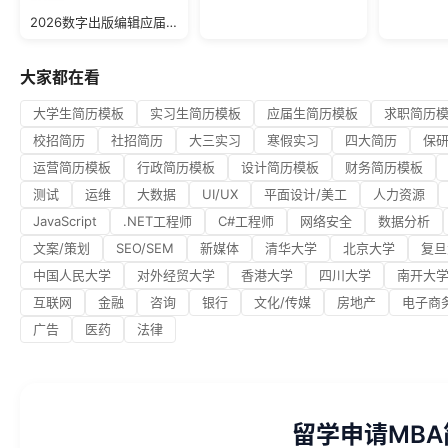
2026数字出版编辑应届生简历模板
大家都在看
大学生简历模板
实习生简历模板
应届生简历模板
求职简历
校招简历
社招简历
大三实习
寒假实习
四大简历
保
运营简历模板
行政简历模板
设计简历模板
财务简历模板
测试
运维
大数据
UI/UX
平面设计/美工
人力资源
JavaScript
.NET工程师
C#工程师
网络安全
数据分析
文案/策划
SEO/SEM
新媒体
清华大学
北京大学
复旦
中国人民大学
对外经贸大学
香港大学
四川大学
南开大
互联网
金融
咨询
银行
文化/传媒
房地产
电子商
广告
医药
法律
留学申请MB