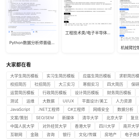
工程技术类/电子半导体应届生简历模板
Python数据分析师晋级简历
大家都在看
大学生简历模板
实习生简历模板
应届生简历模板
求职简历
校招简历
社招简历
大三实习
寒假实习
四大简历
保
运营简历模板
行政简历模板
设计简历模板
财务简历模板
测试
运维
大数据
UI/UX
平面设计/美工
人力资源
JavaScript
.NET工程师
C#工程师
网络安全
数据分析
文案/策划
SEO/SEM
新媒体
清华大学
北京大学
复旦
中国人民大学
对外经贸大学
香港大学
四川大学
南开大
互联网
金融
咨询
银行
文化/传媒
房地产
电子商