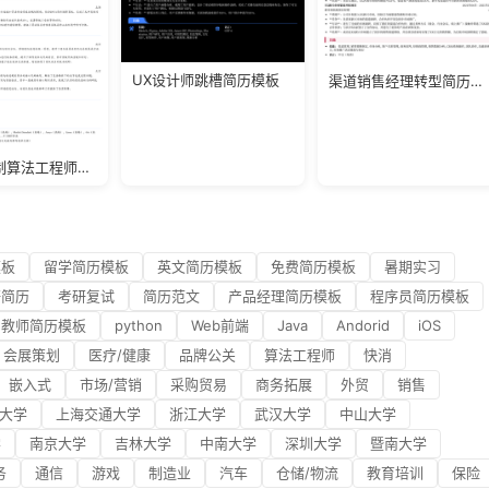
UX设计师跳槽简历模板
渠道销售经理转型简历模板
机械臂控制算法工程师简历模板
模板
留学简历模板
英文简历模板
免费简历模板
暑期实习
研简历
考研复试
简历范文
产品经理简历模板
程序员简历模板
教师简历模板
python
Web前端
Java
Andorid
iOS
会展策划
医疗/健康
品牌公关
算法工程师
快消
嵌入式
市场/营销
采购贸易
商务拓展
外贸
销售
大学
上海交通大学
浙江大学
武汉大学
中山大学
学
南京大学
吉林大学
中南大学
深圳大学
暨南大学
务
通信
游戏
制造业
汽车
仓储/物流
教育培训
保险