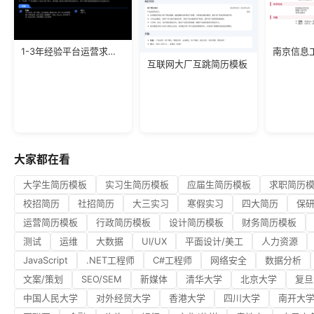
1-3年经验平台运营求职简历
互联网大厂互跳简历模板
大家都在看
大学生简历模板
实习生简历模板
应届生简历模板
求职简历
校招简历
社招简历
大三实习
寒假实习
四大简历
保
运营简历模板
行政简历模板
设计简历模板
财务简历模板
测试
运维
大数据
UI/UX
平面设计/美工
人力资源
JavaScript
.NET工程师
C#工程师
网络安全
数据分析
文案/策划
SEO/SEM
新媒体
清华大学
北京大学
复旦
中国人民大学
对外经贸大学
香港大学
四川大学
南开大