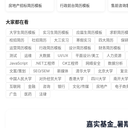
房地产招标简历模板
行政前台简历模板
售前咨询
大家都在看
大学生简历模板
实习生简历模板
应届生简历模板
求职简历
校招简历
社招简历
大三实习
寒假实习
四大简历
保
运营简历模板
行政简历模板
设计简历模板
财务简历模板
测试
运维
大数据
UI/UX
平面设计/美工
人力资源
JavaScript
.NET工程师
C#工程师
网络安全
数据分析
文案/策划
SEO/SEM
新媒体
清华大学
北京大学
复旦
中国人民大学
对外经贸大学
香港大学
四川大学
南开大
互联网
金融
咨询
银行
文化/传媒
房地产
电子商
广告
医药
法律
嘉实基金_暑