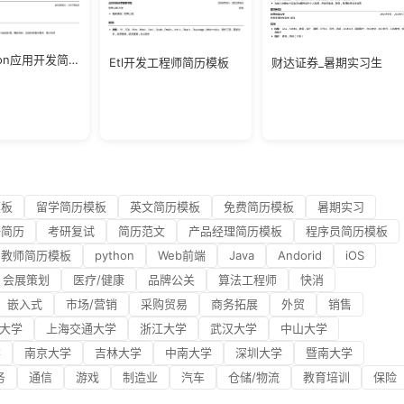
高级python应用开发简历模板
Etl开发工程师简历模板
财达证券_暑期实习生
模板
留学简历模板
英文简历模板
免费简历模板
暑期实习
研简历
考研复试
简历范文
产品经理简历模板
程序员简历模板
教师简历模板
python
Web前端
Java
Andorid
iOS
会展策划
医疗/健康
品牌公关
算法工程师
快消
嵌入式
市场/营销
采购贸易
商务拓展
外贸
销售
大学
上海交通大学
浙江大学
武汉大学
中山大学
学
南京大学
吉林大学
中南大学
深圳大学
暨南大学
务
通信
游戏
制造业
汽车
仓储/物流
教育培训
保险