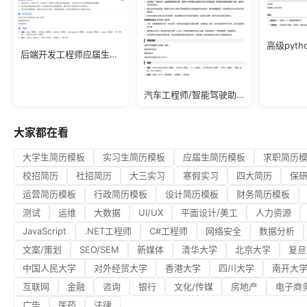
后端开发工程师应届生简历模板
汽车工程师/智能驾驶助理简历模板
大家都在看
大学生简历模板
实习生简历模板
应届生简历模板
求职简历
校招简历
社招简历
大三实习
寒假实习
四大简历
保
运营简历模板
行政简历模板
设计简历模板
财务简历模板
测试
运维
大数据
UI/UX
平面设计/美工
人力资源
JavaScript
.NET工程师
C#工程师
网络安全
数据分析
文案/策划
SEO/SEM
新媒体
清华大学
北京大学
复旦
中国人民大学
对外经贸大学
香港大学
四川大学
南开大
互联网
金融
咨询
银行
文化/传媒
房地产
电子商
广告
医药
法律