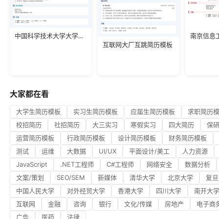
中国科学技术大学大学生简历模板
互联网大厂互跳简历模板
大家都在看
大学生简历模板
实习生简历模板
应届生简历模板
求职简历
校招简历
社招简历
大三实习
寒假实习
四大简历
保
运营简历模板
行政简历模板
设计简历模板
财务简历模板
测试
运维
大数据
UI/UX
平面设计/美工
人力资源
JavaScript
.NET工程师
C#工程师
网络安全
数据分析
文案/策划
SEO/SEM
新媒体
清华大学
北京大学
复旦
中国人民大学
对外经贸大学
香港大学
四川大学
南开大
互联网
金融
咨询
银行
文化/传媒
房地产
电子商
广告
医药
法律