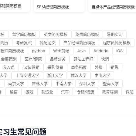
客服简历模板
SEM经理简历模板
自媒体产品经理简历模板
模板
留学简历模板
英文简历模板
免费简历模板
暑期实习
研简历
考研复试
简历范文
产品经理简历模板
程序员简历模板
教师简历模板
python
Web前端
Java
Andorid
iOS
会展策划
医疗/健康
品牌公关
算法工程师
快消
嵌入式
市场/营销
采购贸易
商务拓展
外贸
销售
大学
上海交通大学
浙江大学
武汉大学
中山大学
学
南京大学
吉林大学
中南大学
深圳大学
暨南大学
务
通信
游戏
制造业
汽车
仓储/物流
教育培训
保险
实习生常见问题