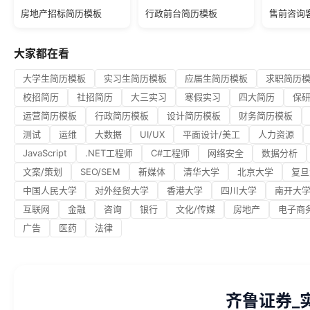
房地产招标简历模板
行政前台简历模板
售前咨询
大家都在看
大学生简历模板
实习生简历模板
应届生简历模板
求职简历
校招简历
社招简历
大三实习
寒假实习
四大简历
保
运营简历模板
行政简历模板
设计简历模板
财务简历模板
测试
运维
大数据
UI/UX
平面设计/美工
人力资源
JavaScript
.NET工程师
C#工程师
网络安全
数据分析
文案/策划
SEO/SEM
新媒体
清华大学
北京大学
复旦
中国人民大学
对外经贸大学
香港大学
四川大学
南开大
互联网
金融
咨询
银行
文化/传媒
房地产
电子商
广告
医药
法律
齐鲁证券_