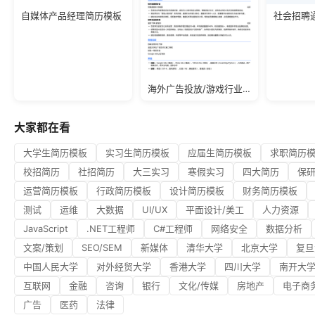
社会招聘
自媒体产品经理简历模板
海外广告投放/游戏行业/应届生简历模板
大家都在看
大学生简历模板
实习生简历模板
应届生简历模板
求职简历
校招简历
社招简历
大三实习
寒假实习
四大简历
保
运营简历模板
行政简历模板
设计简历模板
财务简历模板
测试
运维
大数据
UI/UX
平面设计/美工
人力资源
JavaScript
.NET工程师
C#工程师
网络安全
数据分析
文案/策划
SEO/SEM
新媒体
清华大学
北京大学
复旦
中国人民大学
对外经贸大学
香港大学
四川大学
南开大
互联网
金融
咨询
银行
文化/传媒
房地产
电子商
广告
医药
法律