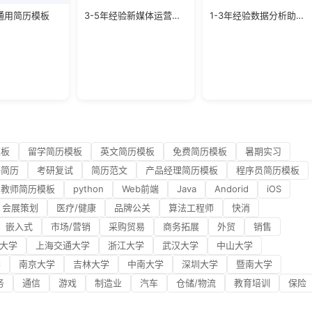
通用简历模板
3-5年经验新媒体运营负责人简历模板
1-3年经验数据分析助理求职模板
模板
留学简历模板
英文简历模板
免费简历模板
暑期实习
研简历
考研复试
简历范文
产品经理简历模板
程序员简历模板
教师简历模板
python
Web前端
Java
Andorid
iOS
会展策划
医疗/健康
品牌公关
算法工程师
快消
嵌入式
市场/营销
采购贸易
商务拓展
外贸
销售
大学
上海交通大学
浙江大学
武汉大学
中山大学
学
南京大学
吉林大学
中南大学
深圳大学
暨南大学
务
通信
游戏
制造业
汽车
仓储/物流
教育培训
保险