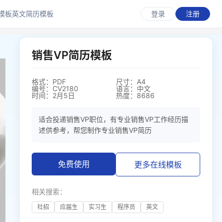
模板
英文简历模板
登录
注册
销售VP简历模板
格式：PDF
尺寸：A4
编号：CV2180
语言：中文
时间：2月5日
热度：8686
适合投递销售VP职位，有专业销售VP工作经历描
述供参考，帮您制作专业销售VP简历
免费使用
更多在线模板
相关搜索：
社招
应届生
实习生
程序员
英文