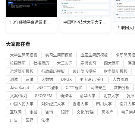
1-3年经验平台运营求职简历
中国科学技术大学大学生简历模板
互联网大
大家都在看
大学生简历模板
实习生简历模板
应届生简历模板
求职简历
校招简历
社招简历
大三实习
寒假实习
四大简历
保
运营简历模板
行政简历模板
设计简历模板
财务简历模板
测试
运维
大数据
UI/UX
平面设计/美工
人力资源
JavaScript
.NET工程师
C#工程师
网络安全
数据分析
文案/策划
SEO/SEM
新媒体
清华大学
北京大学
复旦
中国人民大学
对外经贸大学
香港大学
四川大学
南开大
互联网
金融
咨询
银行
文化/传媒
房地产
电子商
广告
医药
法律