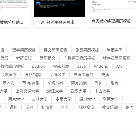
商务媒介经理简历模板
1-3年经验数据分析助理求职模板
1-3年经验平台运营求职简历
模板
留学简历模板
英文简历模板
免费简历模板
暑期实习
研简历
考研复试
简历范文
产品经理简历模板
程序员简历模板
教师简历模板
python
Web前端
Java
Andorid
iOS
会展策划
医疗/健康
品牌公关
算法工程师
快消
嵌入式
市场/营销
采购贸易
商务拓展
外贸
销售
大学
上海交通大学
浙江大学
武汉大学
中山大学
学
南京大学
吉林大学
中南大学
深圳大学
暨南大学
务
通信
游戏
制造业
汽车
仓储/物流
教育培训
保险