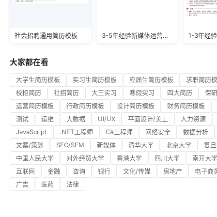
社会招聘通用简历模板
3-5年经验新媒体运营负责人简历模板
大家都在看
大学生简历模板
实习生简历模板
应届生简历模板
求职简历
校招简历
社招简历
大三实习
寒假实习
四大简历
保
运营简历模板
行政简历模板
设计简历模板
财务简历模板
测试
运维
大数据
UI/UX
平面设计/美工
人力资源
JavaScript
.NET工程师
C#工程师
网络安全
数据分析
文案/策划
SEO/SEM
新媒体
清华大学
北京大学
复旦
中国人民大学
对外经贸大学
香港大学
四川大学
南开大
互联网
金融
咨询
银行
文化/传媒
房地产
电子商
广告
医药
法律