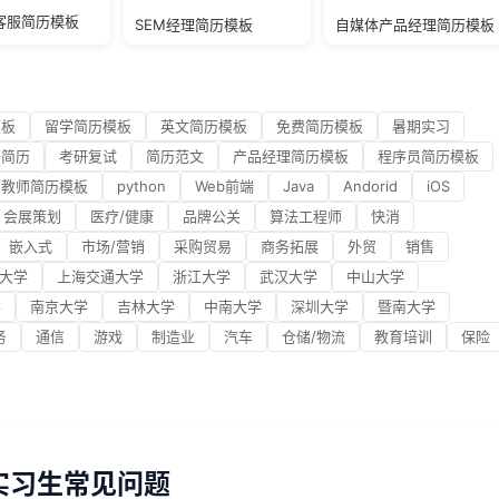
客服简历模板
SEM经理简历模板
自媒体产品经理简历模板
模板
留学简历模板
英文简历模板
免费简历模板
暑期实习
研简历
考研复试
简历范文
产品经理简历模板
程序员简历模板
教师简历模板
python
Web前端
Java
Andorid
iOS
会展策划
医疗/健康
品牌公关
算法工程师
快消
嵌入式
市场/营销
采购贸易
商务拓展
外贸
销售
大学
上海交通大学
浙江大学
武汉大学
中山大学
学
南京大学
吉林大学
中南大学
深圳大学
暨南大学
务
通信
游戏
制造业
汽车
仓储/物流
教育培训
保险
实习生常见问题