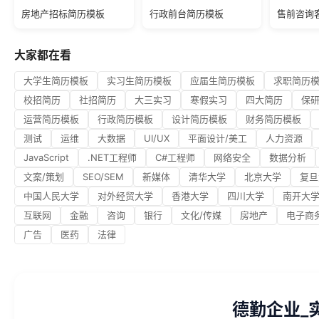
房地产招标简历模板
行政前台简历模板
售前咨询
大家都在看
大学生简历模板
实习生简历模板
应届生简历模板
求职简历
校招简历
社招简历
大三实习
寒假实习
四大简历
保
运营简历模板
行政简历模板
设计简历模板
财务简历模板
测试
运维
大数据
UI/UX
平面设计/美工
人力资源
JavaScript
.NET工程师
C#工程师
网络安全
数据分析
文案/策划
SEO/SEM
新媒体
清华大学
北京大学
复旦
中国人民大学
对外经贸大学
香港大学
四川大学
南开大
互联网
金融
咨询
银行
文化/传媒
房地产
电子商
广告
医药
法律
德勤企业_