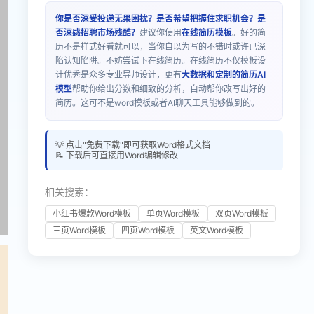
你是否深受投递无果困扰？是否希望把握住求职机会？是
否深感招聘市场残酷？
建议你使用
在线简历模板
。好的简
历不是样式好看就可以，当你自以为写的不错时或许已深
陷认知陷阱。不妨尝试下在线简历。在线简历不仅模板设
计优秀是众多专业导师设计，更有
大数据和定制的简历AI
模型
帮助你给出分数和细致的分析，自动帮你改写出好的
简历。这可不是word模板或者AI聊天工具能够做到的。
💡 点击"免费下载"即可获取Word格式文档
📝 下载后可直接用Word编辑修改
相关搜索：
小红书爆款Word模板
单页Word模板
双页Word模板
三页Word模板
四页Word模板
英文Word模板