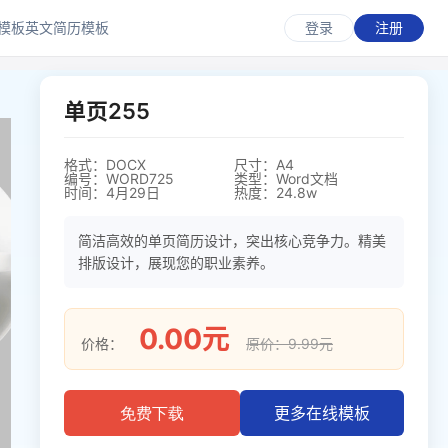
模板
英文简历模板
登录
注册
单页255
格式：DOCX
尺寸：A4
编号：WORD725
类型：Word文档
时间：4月29日
热度：24.8w
简洁高效的单页简历设计，突出核心竞争力。精美
排版设计，展现您的职业素养。
0.00元
价格：
原价：9.99元
更多在线模板
免费下载