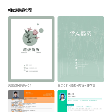
相似模板推荐
莫兰迪风简历-04
四页081-封面+内容+自荐信