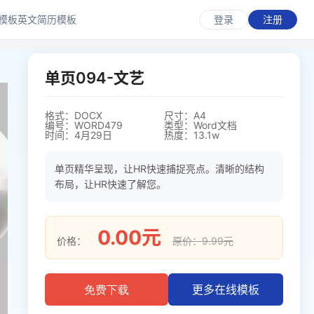
模板
英文简历模板
登录
注册
单页094-文艺
格式：DOCX
尺寸：A4
编号：WORD479
类型：Word文档
时间：4月29日
热度：13.1w
单页精华呈现，让HR快速捕捉亮点。清晰的结构
布局，让HR快速了解您。
0.00元
价格：
原价：9.99元
更多在线模板
免费下载