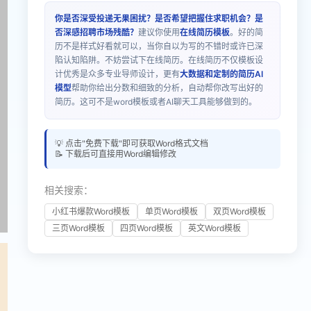
你是否深受投递无果困扰？是否希望把握住求职机会？是
否深感招聘市场残酷？
建议你使用
在线简历模板
。好的简
历不是样式好看就可以，当你自以为写的不错时或许已深
陷认知陷阱。不妨尝试下在线简历。在线简历不仅模板设
计优秀是众多专业导师设计，更有
大数据和定制的简历AI
模型
帮助你给出分数和细致的分析，自动帮你改写出好的
简历。这可不是word模板或者AI聊天工具能够做到的。
💡 点击"免费下载"即可获取Word格式文档
📝 下载后可直接用Word编辑修改
相关搜索：
小红书爆款Word模板
单页Word模板
双页Word模板
三页Word模板
四页Word模板
英文Word模板