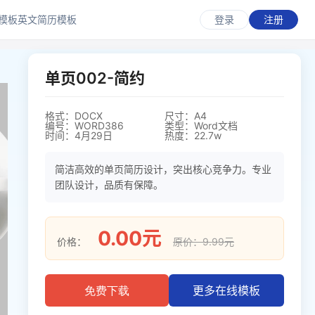
模板
英文简历模板
登录
注册
单页002-简约
格式：DOCX
尺寸：A4
编号：WORD386
类型：Word文档
时间：4月29日
热度：22.7w
简洁高效的单页简历设计，突出核心竞争力。专业
团队设计，品质有保障。
0.00元
价格：
原价：9.99元
更多在线模板
免费下载