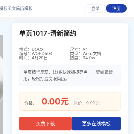
模板
英文简历模板
登录
注册
单页1017-清新简约
格式：DOCX
尺寸：A4
编号：WORD504
类型：Word文档
时间：4月29日
热度：34.9w
单页精华呈现，让HR快速捕捉亮点。一键编辑使
用，轻松打造亮眼简历。
0.00元
价格：
原价：9.99元
更多在线模板
免费下载