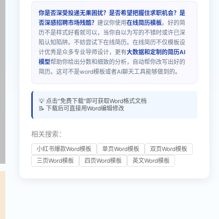
你是否深受投递无果困扰？是否希望把握住求职机会？是
否深感招聘市场残酷？
建议你使用
在线简历模板
。好的简
历不是样式好看就可以，当你自以为写的不错时或许已深
陷认知陷阱。不妨尝试下在线简历。在线简历不仅模板设
计优秀是众多专业导师设计，更有
大数据和定制的简历AI
模型
帮助你给出分数和细致的分析，自动帮你改写出好的
简历。这可不是word模板或者AI聊天工具能够做到的。
💡 点击"免费下载"即可获取Word格式文档
📝 下载后可直接用Word编辑修改
相关搜索：
小红书爆款Word模板
单页Word模板
双页Word模板
三页Word模板
四页Word模板
英文Word模板