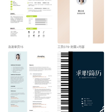
活泼单页15
三页079-封面+内容