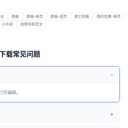
职业
表格
表格-单页
表格-双页
其它风格
简约优雅-单页
小升初
自荐信和范文
3下载常见问题
−
 打开编辑。
+