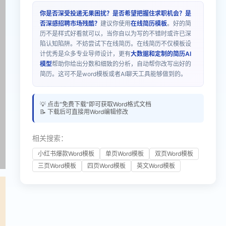
你是否深受投递无果困扰？是否希望把握住求职机会？是
否深感招聘市场残酷？
建议你使用
在线简历模板
。好的简
历不是样式好看就可以，当你自以为写的不错时或许已深
陷认知陷阱。不妨尝试下在线简历。在线简历不仅模板设
计优秀是众多专业导师设计，更有
大数据和定制的简历AI
模型
帮助你给出分数和细致的分析，自动帮你改写出好的
简历。这可不是word模板或者AI聊天工具能够做到的。
💡 点击"免费下载"即可获取Word格式文档
📝 下载后可直接用Word编辑修改
相关搜索：
小红书爆款Word模板
单页Word模板
双页Word模板
三页Word模板
四页Word模板
英文Word模板