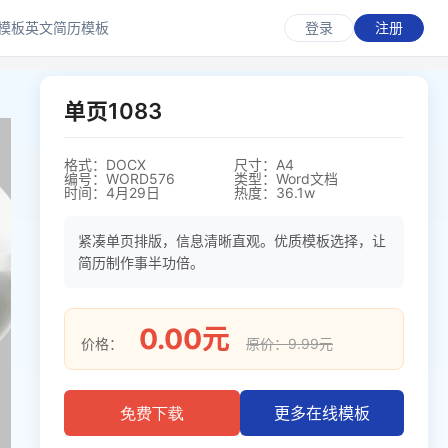
模板
英文简历模板
登录
注册
单页1083
格式：DOCX
尺寸：A4
编号：WORD576
类型：Word文档
时间：4月29日
热度：36.1w
紧凑单页排版，信息清晰直观。优质模板选择，让
简历制作事半功倍。
0.00元
价格：
原价：9.99元
更多在线模板
免费下载