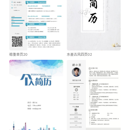
稳重单页20
水墨古风四页02