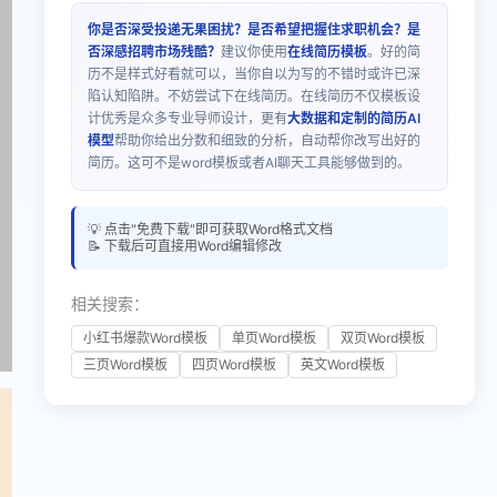
你是否深受投递无果困扰？是否希望把握住求职机会？是
否深感招聘市场残酷？
建议你使用
在线简历模板
。好的简
历不是样式好看就可以，当你自以为写的不错时或许已深
陷认知陷阱。不妨尝试下在线简历。在线简历不仅模板设
计优秀是众多专业导师设计，更有
大数据和定制的简历AI
模型
帮助你给出分数和细致的分析，自动帮你改写出好的
简历。这可不是word模板或者AI聊天工具能够做到的。
💡 点击"免费下载"即可获取Word格式文档
📝 下载后可直接用Word编辑修改
相关搜索：
小红书爆款Word模板
单页Word模板
双页Word模板
三页Word模板
四页Word模板
英文Word模板