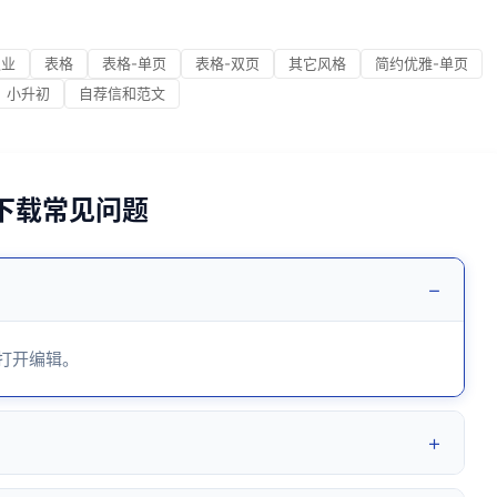
职业
表格
表格-单页
表格-双页
其它风格
简约优雅-单页
小升初
自荐信和范文
6下载常见问题
−
 打开编辑。
+