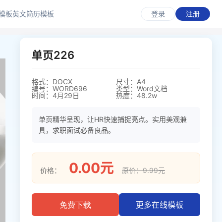
模板
英文简历模板
登录
注册
单页226
格式：DOCX
尺寸：A4
编号：WORD696
类型：Word文档
时间：4月29日
热度：48.2w
单页精华呈现，让HR快速捕捉亮点。实用美观兼
具，求职面试必备良品。
0.00元
价格：
原价：9.99元
更多在线模板
免费下载