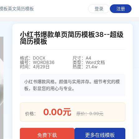
模板
英文简历模板
登录
注册
小红书爆款单页简历模板38--超级
简历模板
格式：DOCX
尺寸：A4
编号：WORD836
类型：Word文档
时间：4月29日
热度：21.4w
小红书爆款风格，颜值与实用并存。细节考究的模
板，彰显您的用心与专业。
0.00元
价格：
原价：9.99元
更多在线模板
免费下载