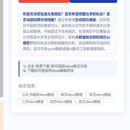
你是否深受投递无果困扰？是否希望把握住求职机会？是
否深感招聘市场残酷？
建议你使用
在线简历模板
。好的简
历不是样式好看就可以，当你自以为写的不错时或许已深
陷认知陷阱。不妨尝试下在线简历。在线简历不仅模板设
计优秀是众多专业导师设计，更有
大数据和定制的简历AI
模型
帮助你给出分数和细致的分析，自动帮你改写出好的
简历。这可不是word模板或者AI聊天工具能够做到的。
💡 点击"免费下载"即可获取Word格式文档
📝 下载后可直接用Word编辑修改
相关搜索：
小红书爆款Word模板
单页Word模板
双页Word模板
三页Word模板
四页Word模板
英文Word模板