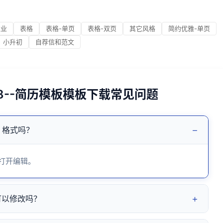
职业
表格
表格-单页
表格-双页
其它风格
简约优雅-单页
小升初
自荐信和范文
8--简历模板模板下载常见问题
−
d 格式吗？
 打开编辑。
+
可以修改吗？