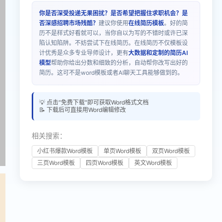
你是否深受投递无果困扰？是否希望把握住求职机会？是
否深感招聘市场残酷？
建议你使用
在线简历模板
。好的简
历不是样式好看就可以，当你自以为写的不错时或许已深
陷认知陷阱。不妨尝试下在线简历。在线简历不仅模板设
计优秀是众多专业导师设计，更有
大数据和定制的简历AI
模型
帮助你给出分数和细致的分析，自动帮你改写出好的
简历。这可不是word模板或者AI聊天工具能够做到的。
💡 点击"免费下载"即可获取Word格式文档
📝 下载后可直接用Word编辑修改
相关搜索：
小红书爆款Word模板
单页Word模板
双页Word模板
三页Word模板
四页Word模板
英文Word模板