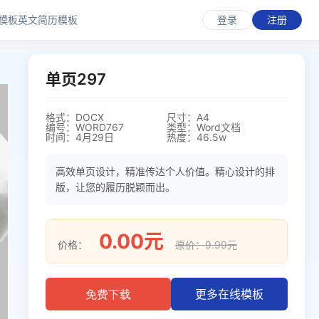
模板
英文简历模板
登录
注册
单页297
格式：DOCX
尺寸：A4
编号：WORD767
类型：Word文档
时间：4月29日
热度：46.5w
高效单页设计，精准传达个人价值。精心设计的排
版，让您的履历脱颖而出。
0.00元
价格：
原价：9.99元
更多在线模板
免费下载