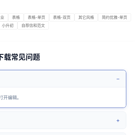
职业
表格
表格-单页
表格-双页
其它风格
简约优雅-单页
小升初
自荐信和范文
6下载常见问题
−
 打开编辑。
+