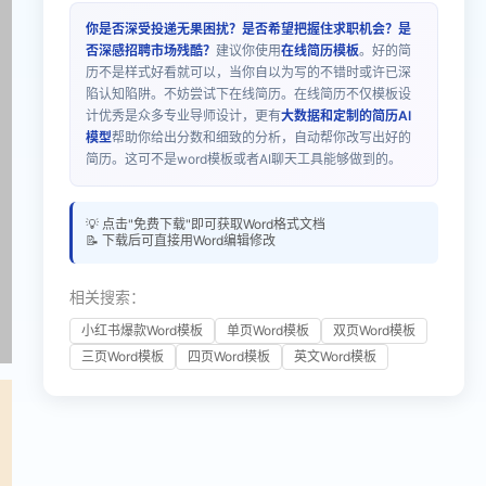
你是否深受投递无果困扰？是否希望把握住求职机会？是
否深感招聘市场残酷？
建议你使用
在线简历模板
。好的简
历不是样式好看就可以，当你自以为写的不错时或许已深
陷认知陷阱。不妨尝试下在线简历。在线简历不仅模板设
计优秀是众多专业导师设计，更有
大数据和定制的简历AI
模型
帮助你给出分数和细致的分析，自动帮你改写出好的
简历。这可不是word模板或者AI聊天工具能够做到的。
💡 点击"免费下载"即可获取Word格式文档
📝 下载后可直接用Word编辑修改
相关搜索：
小红书爆款Word模板
单页Word模板
双页Word模板
三页Word模板
四页Word模板
英文Word模板