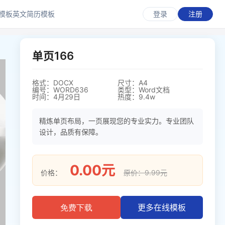
模板
英文简历模板
登录
注册
单页166
格式：DOCX
尺寸：A4
编号：WORD636
类型：Word文档
时间：4月29日
热度：9.4w
精炼单页布局，一页展现您的专业实力。专业团队
设计，品质有保障。
0.00元
价格：
原价：9.99元
更多在线模板
免费下载