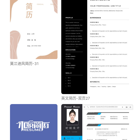
莫兰迪风简历-31
英文简历-双页27