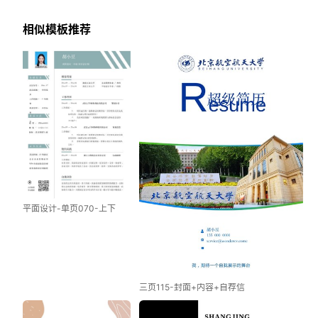
相似模板推荐
平面设计-单页070-上下
三页115-封面+内容+自荐信