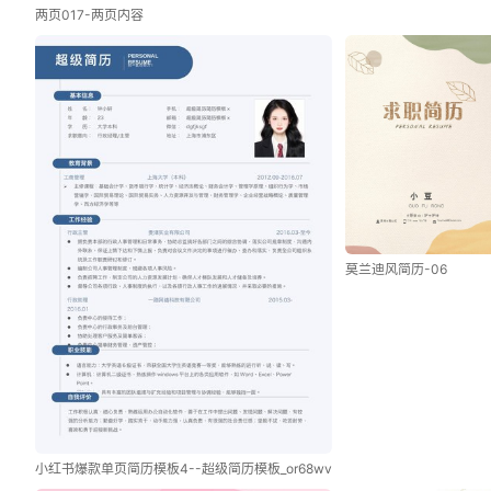
两页017-两页内容
莫兰迪风简历-06
小红书爆款单页简历模板4--超级简历模板_or68wv