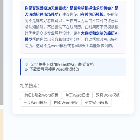
你是否深受投递无果困扰？是否希望把握住求职机会？是
否深感招聘市场残酷？
建议你使用
在线简历模板
。好的简
历不是样式好看就可以，当你自以为写的不错时或许已深
陷认知陷阱。不妨尝试下在线简历。在线简历不仅模板设
计优秀是众多专业导师设计，更有
大数据和定制的简历AI
模型
帮助你给出分数和细致的分析，自动帮你改写出好的
简历。这可不是word模板或者AI聊天工具能够做到的。
💡 点击"免费下载"即可获取Word格式文档
📝 下载后可直接用Word编辑修改
相关搜索：
小红书爆款Word模板
单页Word模板
双页Word模板
三页Word模板
四页Word模板
英文Word模板