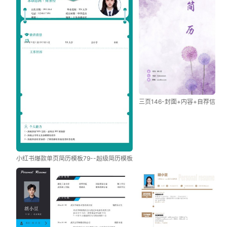
三页146-封面+内容+自荐信
小红书爆款单页简历模板79--超级简历模板