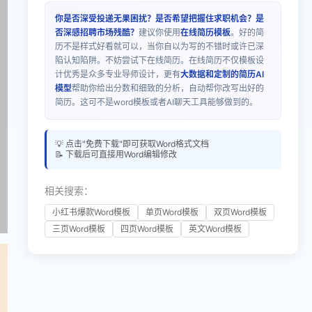
你是否深受投递无果困扰？是否希望把握住求职机会？是
否深感招聘市场残酷？
建议你使用
在线简历模板
。好的简
历不是样式好看就可以，当你自以为写的不错时或许已深
陷认知陷阱。不妨尝试下在线简历。在线简历不仅模板设
计优秀是众多专业导师设计，更有
大数据和定制的简历AI
模型
帮助你给出分数和细致的分析，自动帮你改写出好的
简历。这可不是word模板或者AI聊天工具能够做到的。
💡 点击"免费下载"即可获取Word格式文档
📝 下载后可直接用Word编辑修改
相关搜索：
小红书爆款Word模板
单页Word模板
双页Word模板
三页Word模板
四页Word模板
英文Word模板