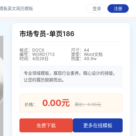
模板
英文简历模板
登录
注册
市场专员-单页186
格式：DOCX
尺寸：A4
编号：WORD1713
类型：Word文档
时间：4月29日
热度：49.9w
专业领域模板，展现行业素养。精心设计的排版，
让您的履历脱颖而出。
0.00元
价格：
原价：9.99元
更多在线模板
免费下载