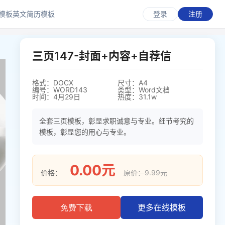
模板
英文简历模板
登录
注册
三页147-封面+内容+自荐信
格式：DOCX
尺寸：A4
编号：WORD143
类型：Word文档
时间：4月29日
热度：31.1w
全套三页模板，彰显求职诚意与专业。细节考究的
模板，彰显您的用心与专业。
0.00元
价格：
原价：9.99元
更多在线模板
免费下载