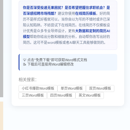
你是否深受投递无果困扰？是否希望把握住求职机会？是
否深感招聘市场残酷？
建议你使用
在线简历模板
。好的简
历不是样式好看就可以，当你自以为写的不错时或许已深
陷认知陷阱。不妨尝试下在线简历。在线简历不仅模板设
计优秀是众多专业导师设计，更有
大数据和定制的简历AI
模型
帮助你给出分数和细致的分析，自动帮你改写出好的
简历。这可不是word模板或者AI聊天工具能够做到的。
💡 点击"免费下载"即可获取Word格式文档
📝 下载后可直接用Word编辑修改
相关搜索：
小红书爆款Word模板
单页Word模板
双页Word模板
三页Word模板
四页Word模板
英文Word模板