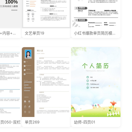
三页022-封面+内容+自荐信
文艺单页19
小红书爆款单页简历模板114--超级简历模板
页050-双栏
单页269
幼师-四页01