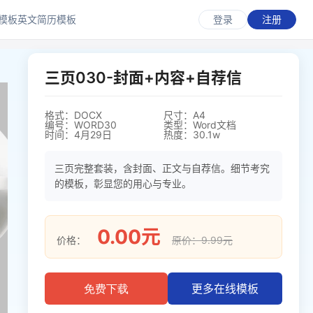
模板
英文简历模板
登录
注册
三页030-封面+内容+自荐信
格式：DOCX
尺寸：A4
编号：WORD30
类型：Word文档
时间：4月29日
热度：30.1w
三页完整套装，含封面、正文与自荐信。细节考究
的模板，彰显您的用心与专业。
0.00元
价格：
原价：9.99元
更多在线模板
免费下载