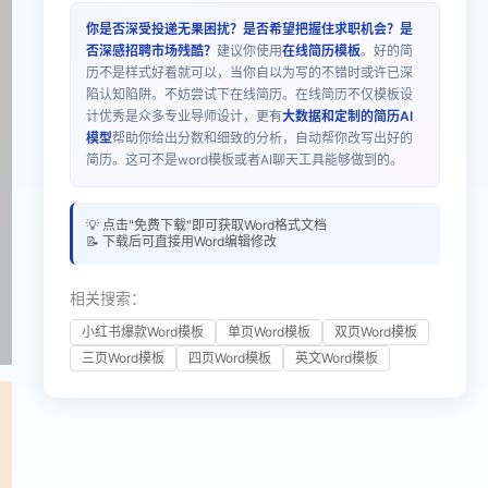
你是否深受投递无果困扰？是否希望把握住求职机会？是
否深感招聘市场残酷？
建议你使用
在线简历模板
。好的简
历不是样式好看就可以，当你自以为写的不错时或许已深
陷认知陷阱。不妨尝试下在线简历。在线简历不仅模板设
计优秀是众多专业导师设计，更有
大数据和定制的简历AI
模型
帮助你给出分数和细致的分析，自动帮你改写出好的
简历。这可不是word模板或者AI聊天工具能够做到的。
💡 点击"免费下载"即可获取Word格式文档
📝 下载后可直接用Word编辑修改
相关搜索：
小红书爆款Word模板
单页Word模板
双页Word模板
三页Word模板
四页Word模板
英文Word模板