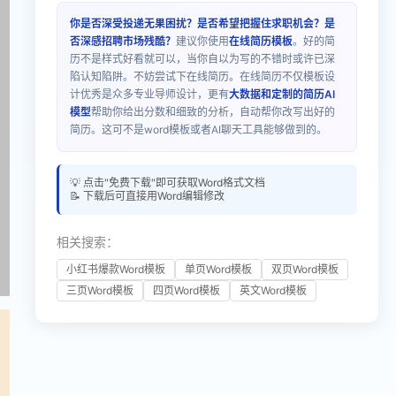
你是否深受投递无果困扰？是否希望把握住求职机会？是
否深感招聘市场残酷？
建议你使用
在线简历模板
。好的简
历不是样式好看就可以，当你自以为写的不错时或许已深
陷认知陷阱。不妨尝试下在线简历。在线简历不仅模板设
计优秀是众多专业导师设计，更有
大数据和定制的简历AI
模型
帮助你给出分数和细致的分析，自动帮你改写出好的
简历。这可不是word模板或者AI聊天工具能够做到的。
💡 点击"免费下载"即可获取Word格式文档
📝 下载后可直接用Word编辑修改
相关搜索：
小红书爆款Word模板
单页Word模板
双页Word模板
三页Word模板
四页Word模板
英文Word模板