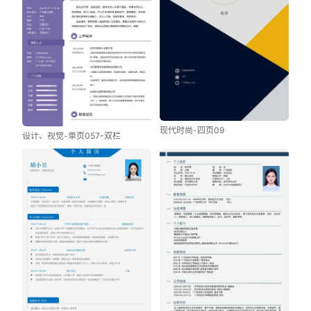
现代时尚-四页09
设计、视觉-单页057-双栏