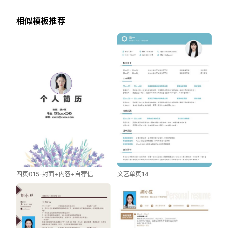
相似模板推荐
四页015-封面+内容+自荐信
文艺单页14