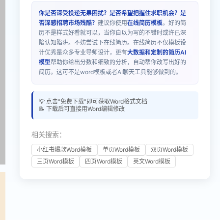
你是否深受投递无果困扰？是否希望把握住求职机会？是
否深感招聘市场残酷？
建议你使用
在线简历模板
。好的简
历不是样式好看就可以，当你自以为写的不错时或许已深
陷认知陷阱。不妨尝试下在线简历。在线简历不仅模板设
计优秀是众多专业导师设计，更有
大数据和定制的简历AI
模型
帮助你给出分数和细致的分析，自动帮你改写出好的
简历。这可不是word模板或者AI聊天工具能够做到的。
💡 点击"免费下载"即可获取Word格式文档
📝 下载后可直接用Word编辑修改
相关搜索：
小红书爆款Word模板
单页Word模板
双页Word模板
三页Word模板
四页Word模板
英文Word模板