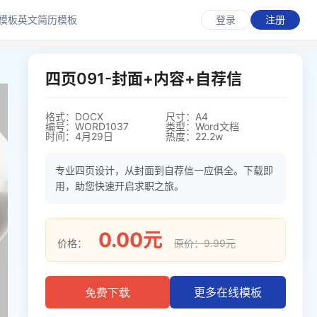
模板
英文简历模板
登录
注册
四页091-封面+内容+自荐信
格式：DOCX
尺寸：A4
编号：WORD1037
类型：Word文档
时间：4月29日
热度：22.2w
专业四页设计，从封面到自荐信一应俱全。下载即
用，助您快速开启求职之旅。
0.00元
价格：
原价：9.99元
更多在线模板
免费下载