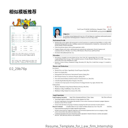
相似模板推荐
02_29b76p
Resume_Template_for_Law_firm_Internship