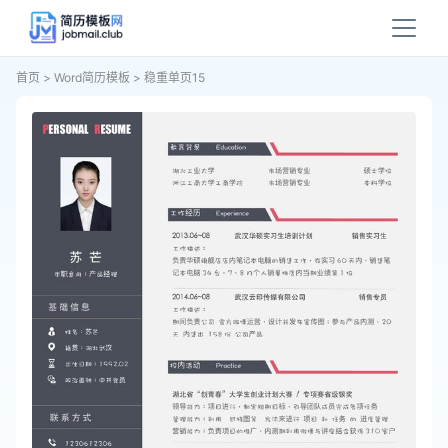
首页
>
Word简历模板
>
稳重单页15