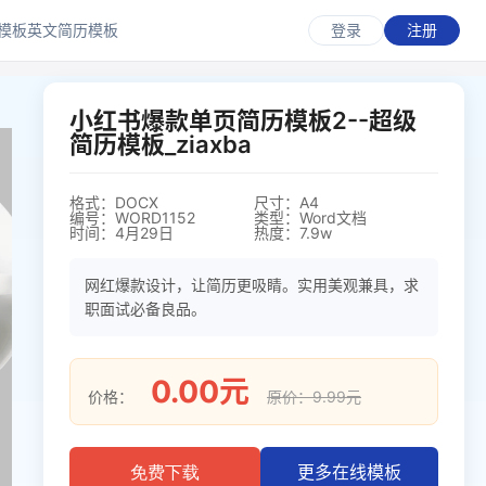
模板
英文简历模板
登录
注册
小红书爆款单页简历模板2--超级
简历模板_ziaxba
格式：DOCX
尺寸：A4
编号：WORD1152
类型：Word文档
时间：4月29日
热度：7.9w
网红爆款设计，让简历更吸睛。实用美观兼具，求
职面试必备良品。
0.00元
价格：
原价：9.99元
更多在线模板
免费下载