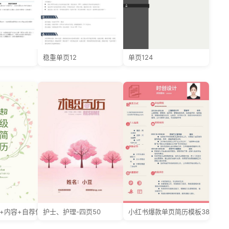
稳重单页12
单页124
面+内容+自荐信
护士、护理-四页50
小红书爆款单页简历模板38--超