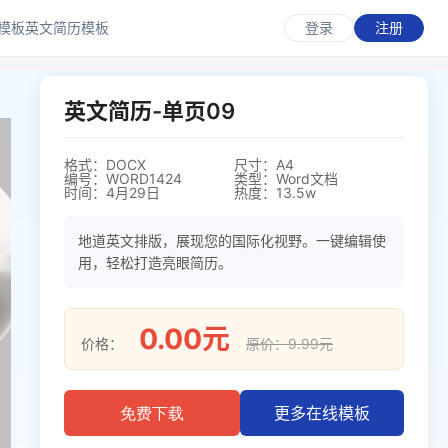
模板
英文简历模板
登录
注册
英文简历-单页09
格式：DOCX
尺寸：A4
编号：WORD1424
类型：Word文档
时间：4月29日
热度：13.5w
地道英文排版，展现您的国际化视野。一键编辑使
用，轻松打造亮眼简历。
0.00元
价格：
原价：9.99元
更多在线模板
免费下载