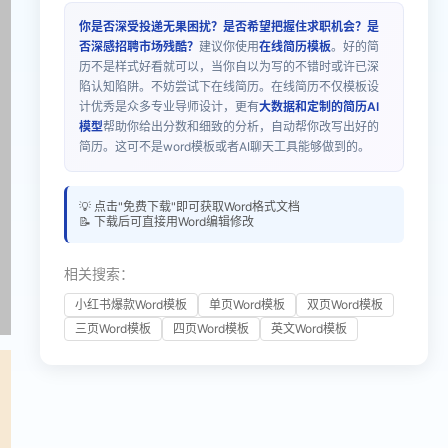
你是否深受投递无果困扰？是否希望把握住求职机会？是
否深感招聘市场残酷？
建议你使用
在线简历模板
。好的简
历不是样式好看就可以，当你自以为写的不错时或许已深
陷认知陷阱。不妨尝试下在线简历。在线简历不仅模板设
计优秀是众多专业导师设计，更有
大数据和定制的简历AI
模型
帮助你给出分数和细致的分析，自动帮你改写出好的
简历。这可不是word模板或者AI聊天工具能够做到的。
💡 点击"免费下载"即可获取Word格式文档
📝 下载后可直接用Word编辑修改
相关搜索：
小红书爆款Word模板
单页Word模板
双页Word模板
三页Word模板
四页Word模板
英文Word模板