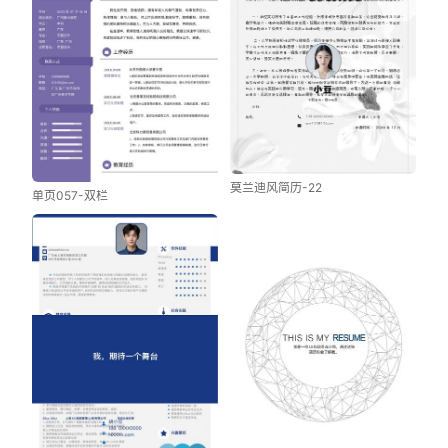
莫兰迪风简历-22
单页057-双栏