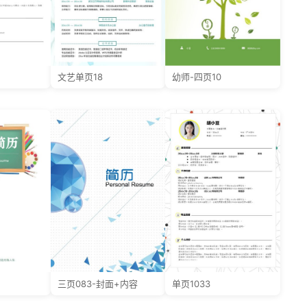
文艺单页18
幼师-四页10
三页083-封面+内容
单页1033