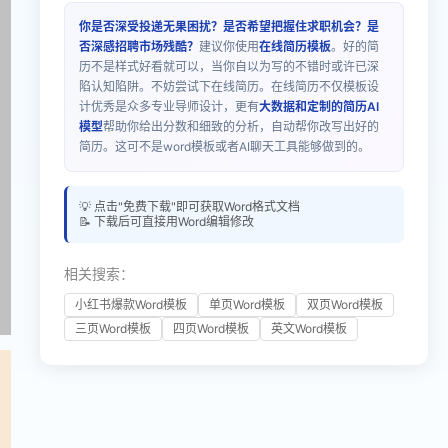
你是否深受投递无果困扰？是否希望把握住求职机会？是
否深感招聘市场残酷？
建议你使用
在线简历模板
。好的简
历不是样式好看就可以，当你自以为写的不错时或许已深
陷认知陷阱。不妨尝试下在线简历。在线简历不仅模板设
计优秀是众多专业导师设计，更有
大数据和定制的简历AI
模型
帮助你给出分数和细致的分析，自动帮你改写出好的
简历。这可不是word模板或者AI聊天工具能够做到的。
💡 点击"免费下载"即可获取Word格式文档
📝 下载后可直接用Word编辑修改
相关搜索：
小红书爆款Word模板
单页Word模板
双页Word模板
三页Word模板
四页Word模板
英文Word模板