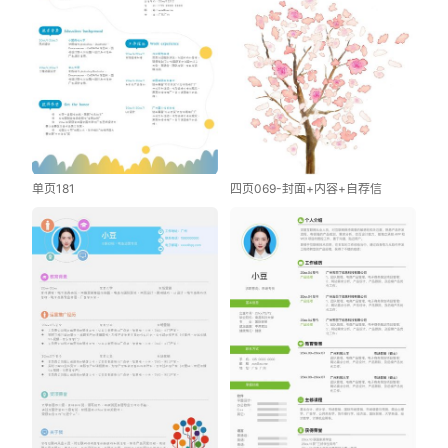
单页181
四页069-封面+内容+自荐信