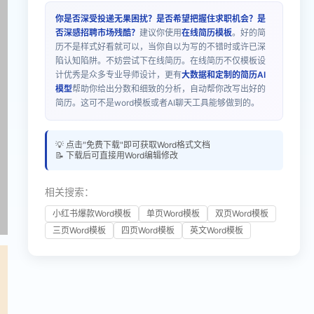
你是否深受投递无果困扰？是否希望把握住求职机会？是
否深感招聘市场残酷？
建议你使用
在线简历模板
。好的简
历不是样式好看就可以，当你自以为写的不错时或许已深
陷认知陷阱。不妨尝试下在线简历。在线简历不仅模板设
计优秀是众多专业导师设计，更有
大数据和定制的简历AI
模型
帮助你给出分数和细致的分析，自动帮你改写出好的
简历。这可不是word模板或者AI聊天工具能够做到的。
💡 点击"免费下载"即可获取Word格式文档
📝 下载后可直接用Word编辑修改
相关搜索：
小红书爆款Word模板
单页Word模板
双页Word模板
三页Word模板
四页Word模板
英文Word模板