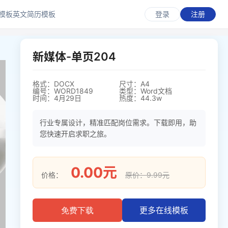
模板
英文简历模板
登录
注册
新媒体-单页204
格式：DOCX
尺寸：A4
编号：WORD1849
类型：Word文档
时间：4月29日
热度：44.3w
行业专属设计，精准匹配岗位需求。下载即用，助
您快速开启求职之旅。
0.00元
价格：
原价：9.99元
更多在线模板
免费下载