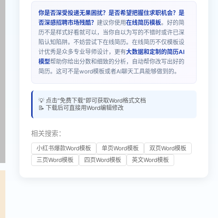
你是否深受投递无果困扰？是否希望把握住求职机会？是
否深感招聘市场残酷？
建议你使用
在线简历模板
。好的简
历不是样式好看就可以，当你自以为写的不错时或许已深
陷认知陷阱。不妨尝试下在线简历。在线简历不仅模板设
计优秀是众多专业导师设计，更有
大数据和定制的简历AI
模型
帮助你给出分数和细致的分析，自动帮你改写出好的
简历。这可不是word模板或者AI聊天工具能够做到的。
💡 点击"免费下载"即可获取Word格式文档
📝 下载后可直接用Word编辑修改
相关搜索：
小红书爆款Word模板
单页Word模板
双页Word模板
三页Word模板
四页Word模板
英文Word模板