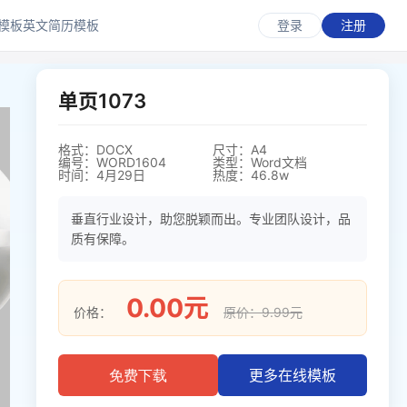
模板
英文简历模板
登录
注册
单页1073
格式：DOCX
尺寸：A4
编号：WORD1604
类型：Word文档
时间：4月29日
热度：46.8w
垂直行业设计，助您脱颖而出。专业团队设计，品
质有保障。
0.00元
价格：
原价：9.99元
更多在线模板
免费下载