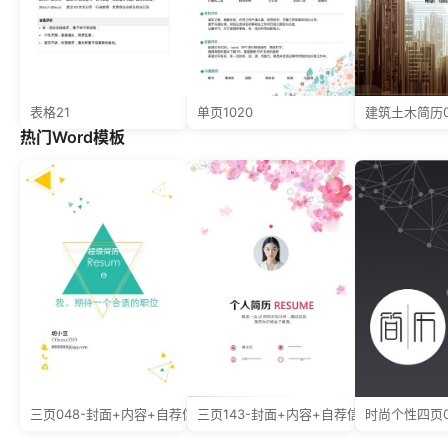
表格21
单页1020
建筑土木简历0
热门Word模板
三页048-封面+内容+自荐信
三页143-封面+内容+自荐信
时尚个性四页0