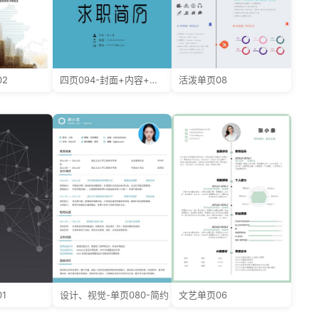
2
四页094-封面+内容+自荐信
活泼单页08
1
设计、视觉-单页080-简约
文艺单页06