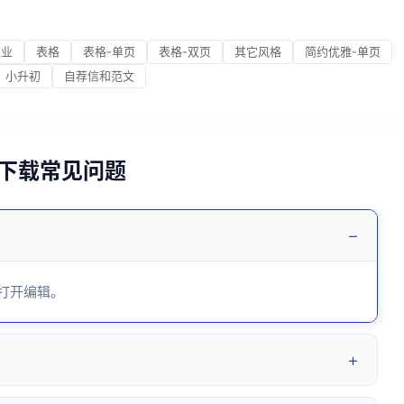
职业
表格
表格-单页
表格-双页
其它风格
简约优雅-单页
小升初
自荐信和范文
3下载常见问题
−
 打开编辑。
+