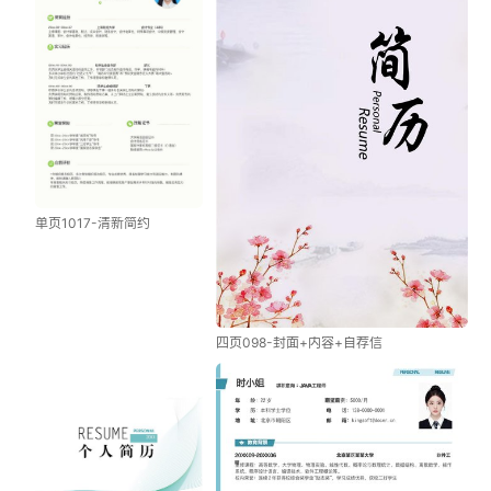
单页1017-清新简约
四页098-封面+内容+自荐信