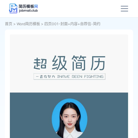
首页
>
Word简历模板
>
四页001-封面+内容+自荐信-简约