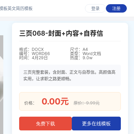
模板
英文简历模板
登录
注册
三页068-封面+内容+自荐信
格式：DOCX
尺寸：A4
编号：WORD66
类型：Word文档
时间：4月29日
热度：9.0w
三页完整套装，含封面、正文与自荐信。高颜值高
实用，让求职之路更顺畅。
0.00元
价格：
原价：9.99元
更多在线模板
免费下载