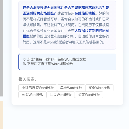
你是否深受投递无果困扰？是否希望把握住求职机会？是
否深感招聘市场残酷？
建议你使用
在线简历模板
。好的简
历不是样式好看就可以，当你自以为写的不错时或许已深
陷认知陷阱。不妨尝试下在线简历。在线简历不仅模板设
计优秀是众多专业导师设计，更有
大数据和定制的简历AI
模型
帮助你给出分数和细致的分析，自动帮你改写出好的
简历。这可不是word模板或者AI聊天工具能够做到的。
💡 点击"免费下载"即可获取Word格式文档
📝 下载后可直接用Word编辑修改
相关搜索：
小红书爆款Word模板
单页Word模板
双页Word模板
三页Word模板
四页Word模板
英文Word模板