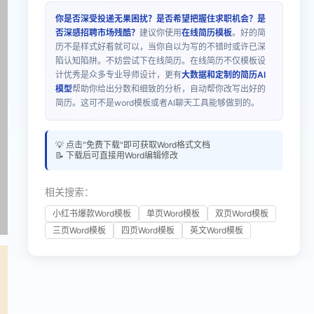
你是否深受投递无果困扰？是否希望把握住求职机会？是
否深感招聘市场残酷？
建议你使用
在线简历模板
。好的简
历不是样式好看就可以，当你自以为写的不错时或许已深
陷认知陷阱。不妨尝试下在线简历。在线简历不仅模板设
计优秀是众多专业导师设计，更有
大数据和定制的简历AI
模型
帮助你给出分数和细致的分析，自动帮你改写出好的
简历。这可不是word模板或者AI聊天工具能够做到的。
💡 点击"免费下载"即可获取Word格式文档
📝 下载后可直接用Word编辑修改
相关搜索：
小红书爆款Word模板
单页Word模板
双页Word模板
三页Word模板
四页Word模板
英文Word模板