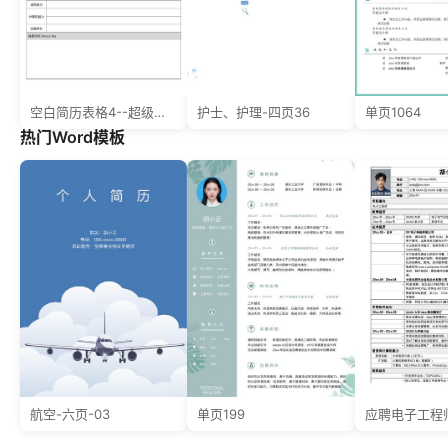
空白简历表格4--超级简历模板
护士、护理-四页36
单页1064
热门Word模板
航空-六页-03
单页199
应聘电子工程